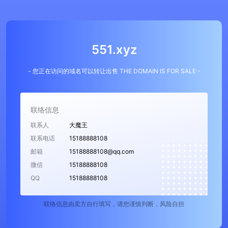
551.xyz
- 您正在访问的域名可以转让出售 THE DOMAIN IS FOR SALE -
联络信息
联系人
大魔王
联系电话
15188888108
邮箱
15188888108@qq.com
微信
15188888108
QQ
15188888108
联络信息由卖方自行填写，请您谨慎判断，风险自担