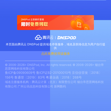
本页面由腾讯云 DNSPod 提供域名停靠服务，域名及联络信息为用户自行提
供
点此免费使用该服务
© 2006-2026> DNSPod, Inc. All rights reserved. © 2006-2026> 烟台帝
思普网络科技有限公司
鲁ICP备09090609号
鲁ICP证B2-20100010号
京信信管发〔2018〕
156号
鲁通管〔2019〕83号
粤通业函〔2018〕268号
域名注册服务机构：腾讯云计算（北京）有限责任公司 烟台帝思普网络科技
有限公司 广州云讯信息科技有限公司 新网数码